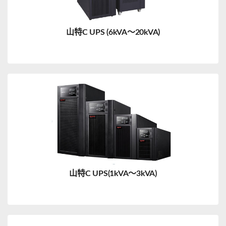
山特C UPS (6kVA～20kVA)
山特C UPS(1kVA～3kVA)