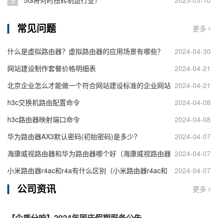
5
5G将何时扭转制造行业？
2023-03-10
常见问题
更多
什么是虚拟路由器？虚拟路由器的应用场景有哪些？
2024-04-30
网站建设制作套餐价格明细表
2024-04-21
北京企业怎么才能做一个符合网站建设标准的企业网站
2024-04-21
h3c交换机路由配置命令
2024-04-08
h3c路由器映射端口命令
2024-04-08
华为路由器AX3默认密码(初始密码)是多少？
2024-04-07
海康威视路由器和华为路由器哪个好（海康威视路由器
2024-04-07
和华为路由器对比）
小米路由器r4ac和r4a有什么区别（小米路由器r4ac和
2024-04-07
公司资讯
r4a区别介绍）
更多
【企盾分响】2024年国庆假期服务公告