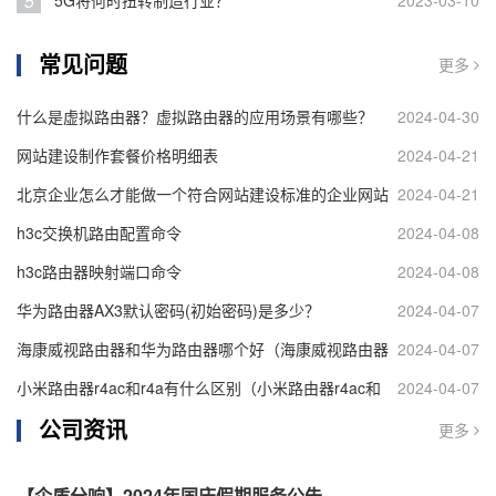
5
5G将何时扭转制造行业？
2023-03-10
常见问题
更多
什么是虚拟路由器？虚拟路由器的应用场景有哪些？
2024-04-30
网站建设制作套餐价格明细表
2024-04-21
北京企业怎么才能做一个符合网站建设标准的企业网站
2024-04-21
h3c交换机路由配置命令
2024-04-08
h3c路由器映射端口命令
2024-04-08
华为路由器AX3默认密码(初始密码)是多少？
2024-04-07
海康威视路由器和华为路由器哪个好（海康威视路由器
2024-04-07
和华为路由器对比）
小米路由器r4ac和r4a有什么区别（小米路由器r4ac和
2024-04-07
公司资讯
r4a区别介绍）
更多
【企盾分响】2024年国庆假期服务公告