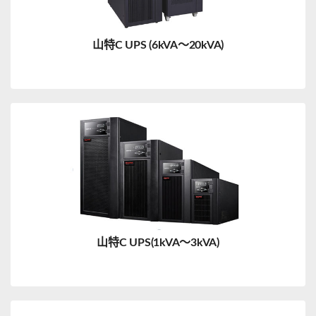
山特C UPS (6kVA～20kVA)
山特C UPS(1kVA～3kVA)