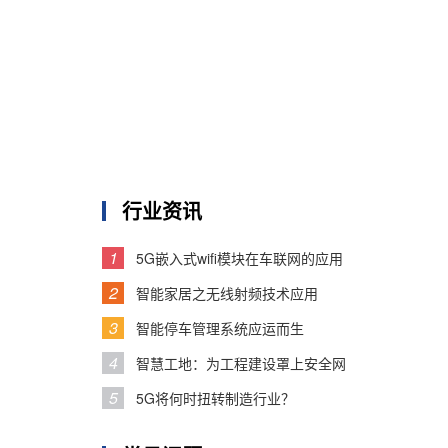
行业资讯
1
5G嵌入式wifi模块在车联网的应用
2
智能家居之无线射频技术应用
3
智能停车管理系统应运而生
4
智慧工地：为工程建设罩上安全网
5
5G将何时扭转制造行业？