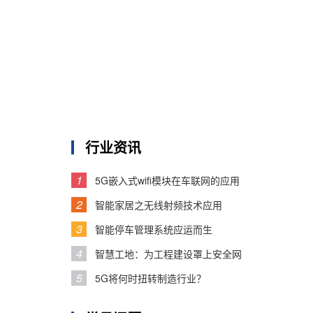
行业资讯
1
5G嵌入式wifi模块在车联网的应用
2
智能家居之无线射频技术应用
3
智能停车管理系统应运而生
4
智慧工地：为工程建设罩上安全网
5
5G将何时扭转制造行业？