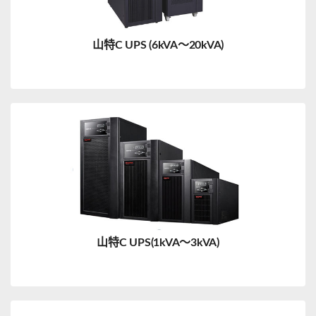
山特C UPS (6kVA～20kVA)
山特C UPS(1kVA～3kVA)