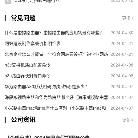
5
5G将何时扭转制造行业？
2023-03-10
常见问题
更多
什么是虚拟路由器？虚拟路由器的应用场景有哪些？
2024-04-30
网站建设制作套餐价格明细表
2024-04-21
北京企业怎么才能做一个符合网站建设标准的企业网站
2024-04-21
h3c交换机路由配置命令
2024-04-08
h3c路由器映射端口命令
2024-04-08
华为路由器AX3默认密码(初始密码)是多少？
2024-04-07
海康威视路由器和华为路由器哪个好（海康威视路由器
2024-04-07
和华为路由器对比）
小米路由器r4ac和r4a有什么区别（小米路由器r4ac和
2024-04-07
公司资讯
r4a区别介绍）
更多
【企盾分响】2024年国庆假期服务公告