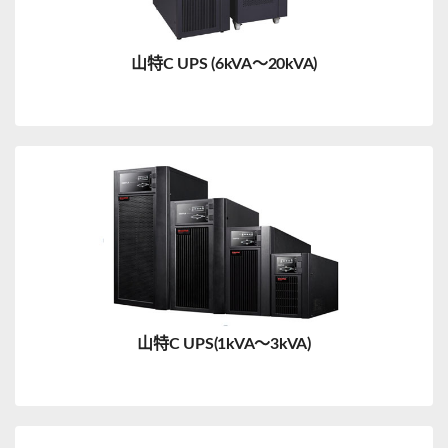
山特C UPS (6kVA～20kVA)
山特C UPS(1kVA～3kVA)