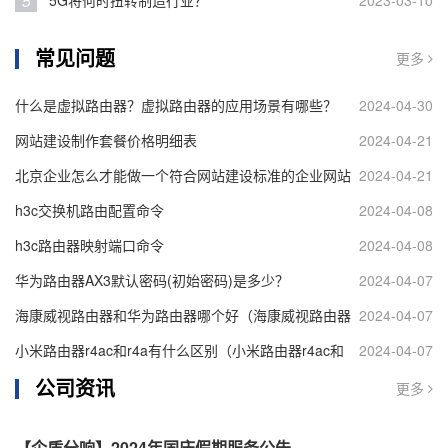
5
5G将何时扭转制造行业？
2023-03-10
常见问题
更多
什么是虚拟路由器？虚拟路由器的应用场景有哪些？
2024-04-30
网站建设制作套餐价格明细表
2024-04-21
北京企业怎么才能做一个符合网站建设标准的企业网站
2024-04-21
h3c交换机路由配置命令
2024-04-08
h3c路由器映射端口命令
2024-04-08
华为路由器AX3默认密码(初始密码)是多少？
2024-04-07
海康威视路由器和华为路由器哪个好（海康威视路由器
2024-04-07
和华为路由器对比）
小米路由器r4ac和r4a有什么区别（小米路由器r4ac和
2024-04-07
公司资讯
r4a区别介绍）
更多
【企盾分响】2024年国庆假期服务公告