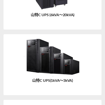
山特C UPS (6kVA～20kVA)
山特C UPS(1kVA～3kVA)