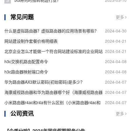
5
5G将何时扭转制造行业？
2023-03-10
常见问题
更多
什么是虚拟路由器？虚拟路由器的应用场景有哪些？
2024-04-30
网站建设制作套餐价格明细表
2024-04-21
北京企业怎么才能做一个符合网站建设标准的企业网站
2024-04-21
h3c交换机路由配置命令
2024-04-08
h3c路由器映射端口命令
2024-04-08
华为路由器AX3默认密码(初始密码)是多少？
2024-04-07
海康威视路由器和华为路由器哪个好（海康威视路由器
2024-04-07
和华为路由器对比）
小米路由器r4ac和r4a有什么区别（小米路由器r4ac和
2024-04-07
公司资讯
r4a区别介绍）
更多
【企盾分响】2024年国庆假期服务公告