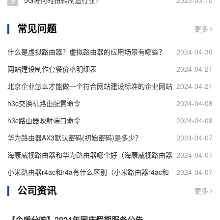
5
5G将何时扭转制造行业？
2023-03-10
常见问题
更多
什么是虚拟路由器？虚拟路由器的应用场景有哪些？
2024-04-30
网站建设制作套餐价格明细表
2024-04-21
北京企业怎么才能做一个符合网站建设标准的企业网站
2024-04-21
h3c交换机路由配置命令
2024-04-08
h3c路由器映射端口命令
2024-04-08
华为路由器AX3默认密码(初始密码)是多少？
2024-04-07
海康威视路由器和华为路由器哪个好（海康威视路由器
2024-04-07
和华为路由器对比）
小米路由器r4ac和r4a有什么区别（小米路由器r4ac和
2024-04-07
公司资讯
r4a区别介绍）
更多
【企盾分响】2024年国庆假期服务公告