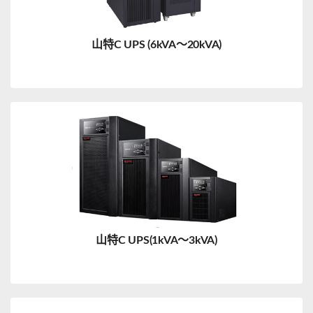
山特C UPS (6kVA～20kVA)
山特C UPS(1kVA～3kVA)