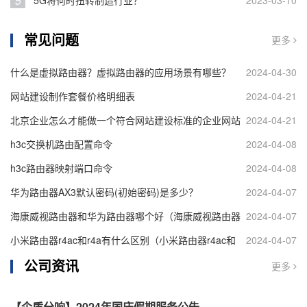
5
5G将何时扭转制造行业？
2023-03-10
常见问题
更多
什么是虚拟路由器？虚拟路由器的应用场景有哪些？
2024-04-30
网站建设制作套餐价格明细表
2024-04-21
北京企业怎么才能做一个符合网站建设标准的企业网站
2024-04-21
h3c交换机路由配置命令
2024-04-08
h3c路由器映射端口命令
2024-04-08
华为路由器AX3默认密码(初始密码)是多少？
2024-04-07
海康威视路由器和华为路由器哪个好（海康威视路由器
2024-04-07
和华为路由器对比）
小米路由器r4ac和r4a有什么区别（小米路由器r4ac和
2024-04-07
公司资讯
r4a区别介绍）
更多
【企盾分响】2024年国庆假期服务公告