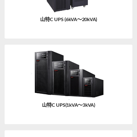
山特C UPS (6kVA～20kVA)
山特C UPS(1kVA～3kVA)