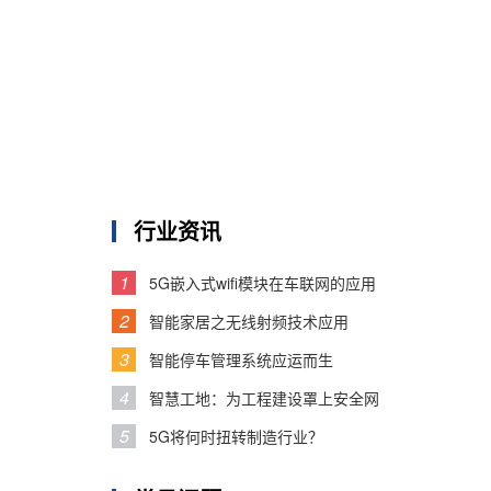
行业资讯
1
5G嵌入式wifi模块在车联网的应用
2
智能家居之无线射频技术应用
3
智能停车管理系统应运而生
4
智慧工地：为工程建设罩上安全网
5
5G将何时扭转制造行业？